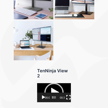
TenNinja View
2
视
频
播
00:00
00:30
放
器